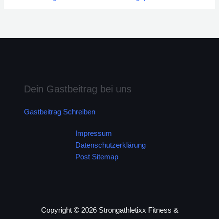
h
:
Dein Gastbeitrag bei uns
Gastbeitrag Schreiben
Impressum
Datenschutzerklärung
Post Sitemap
Copyright © 2026 Strongathletixx Fitness &