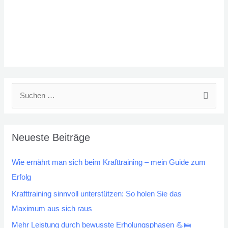
S
u
c
Neueste Beiträge
h
e
Wie ernährt man sich beim Krafttraining – mein Guide zum
n
Erfolg
n
Krafttraining sinnvoll unterstützen: So holen Sie das
a
Maximum aus sich raus
c
Mehr Leistung durch bewusste Erholungsphasen 💪🛌