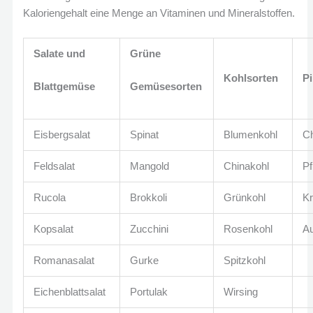
Kaloriengehalt eine Menge an Vitaminen und Mineralstoffen.
Salate und
Grüne
Kohlsorten
P
Blattgemüse
Gemüsesorten
Eisbergsalat
Spinat
Blumenkohl
C
Feldsalat
Mangold
Chinakohl
Pf
Rucola
Brokkoli
Grünkohl
Kr
Kopsalat
Zucchini
Rosenkohl
Au
Romanasalat
Gurke
Spitzkohl
Eichenblattsalat
Portulak
Wirsing