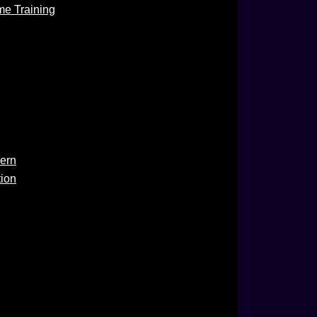
me Training
ern
tion