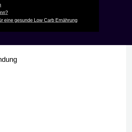
n
inn?
 für eine gesunde Low Carb Ernährung
endung