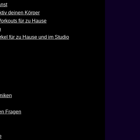
anst
ektiv deinen Körper
Workouts für zu Hause
n
irkel für zu Hause und im Studio
niken
ten Fragen
e