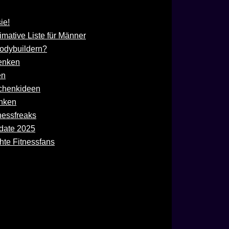
ie!
mative Liste für Männer
odybuildern?
henken
en
schenkideen
enken
nessfreaks
date 2025
hte Fitnessfans