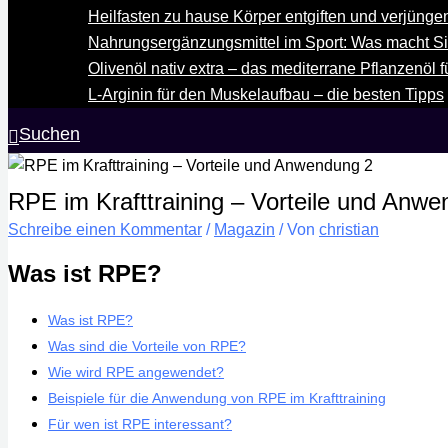
Heilfasten zu hause Körper entgiften und verjünge
Nahrungsergänzungsmittel im Sport: Was macht S
Olivenöl nativ extra – das mediterrane Pflanzenöl
L-Arginin für den Muskelaufbau – die besten Tipps
Suchen
RPE im Krafttraining – Vorteile und Anw
Schreibe einen Kommentar
/
Magazin
/ Von
christian
Was ist RPE?
Was ist RPE?
Was sind die Vorteile von RPE?
Wie wird RPE angewendet?
Beispiele für die Anwendung von RPE im Krafttraining
Für wen ist RPE interessant?